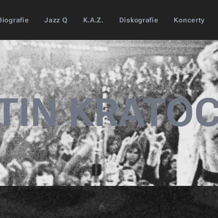
Biografie
Jazz Q
K.A.Z.
Diskografie
Koncerty
TIN KRATOC