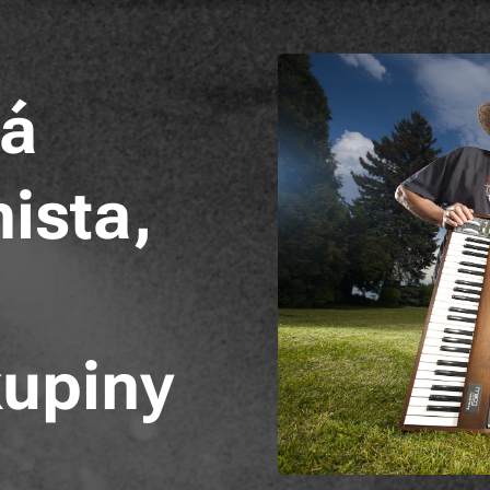
vá
ista,
kupiny