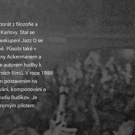
rát z filozofie a
 Karlovy. Stal se
eskupení Jazz Q se
pě. Působí také v
 Tony Ackermanem a
e autorem hudby k
ních filmů. V roce 1988
ím postavením na
ování, komponování a
udiu Budíkov. Je
kromým pilotem.