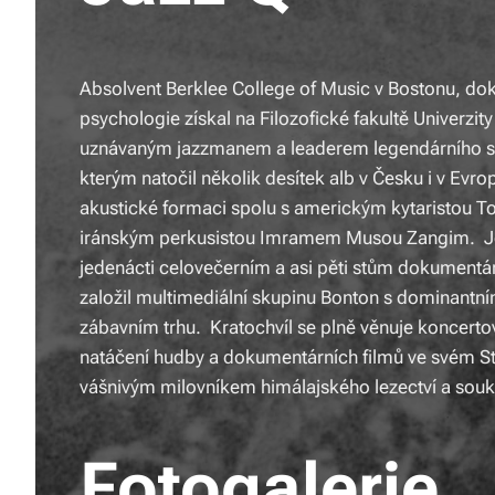
Absolvent Berklee College of Music v Bostonu, dokto
psychologie získal na Filozofické fakultě Univerzity
uznávaným jazzmanem a leaderem legendárního s
kterým natočil několik desítek alb v Česku i v Evro
akustické formaci spolu s americkým kytaristou
iránským perkusistou Imramem Musou Zangim. J
jedenácti celovečerním a asi pěti stům dokumentár
založil multimediální skupinu Bonton s dominantn
zábavním trhu. Kratochvíl se plně věnuje koncert
natáčení hudby a dokumentárních filmů ve svém St
vášnivým milovníkem himálajského lezectví a sou
Fotogalerie