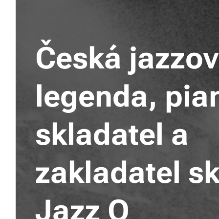
Česká jazzo
legenda, pian
skladatel a
zakladatel s
Jazz Q